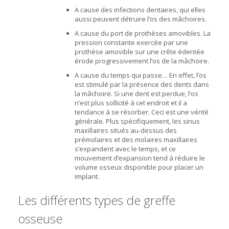
A cause des infections dentaires, qui elles
aussi peuvent détruire l’os des mâchoires.
A cause du port de prothèses amovibles. La
pression constante exercée par une
prothèse amovible sur une crête édentée
érode progressivement l’os de la mâchoire.
A cause du temps qui passe… En effet, l’os
est stimulé par la présence des dents dans
la mâchoire. Si une dent est perdue, l’os
n’est plus sollicité à cet endroit et il a
tendance à se résorber. Ceci est une vérité
générale. Plus spécifiquement, les sinus
maxillaires situés au-dessus des
prémolaires et des molaires maxillaires
s’expandent avec le temps, et ce
mouvement d’expansion tend à réduire le
volume osseux disponible pour placer un
implant.
Les différents types de greffe
osseuse