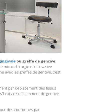
gingivale
ou greffe de gencive
.
e micro-chirurgie mini-invasive
e avec les greffes de gencive, c’est
ement par déplacement des tissus
 s’il existe suffisamment de gencive
utour des couronnes par