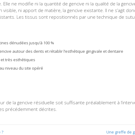
Elle ne modifie ni la quantité de gencive ni la qualité de la gencive
visible, ni apport de matière, la gencive existante. Il ne s’agit do
istants. Les tissus sont repositionnés par une technique de sutu
ines dénudées jusqu’à 100 %
ncive autour des dents et rétablir l’esthétique gingivale et dentaire
 et très esthétiques
 au niveau du site opéré
ur de la gencive résiduelle soit suffisante préalablement à l’inter
ques précédemment décrites.
 ?
Une greffe de g