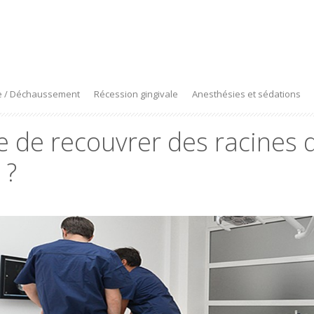
e / Déchaussement
Récession gingivale
Anesthésies et sédations
ble de recouvrer des racine
 ?